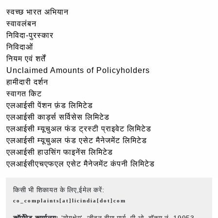
स्वच्छ भारत अभियान
स्वावलंबन
निविदा-पुरस्कार
निविदाओं
नियम एवं शर्तें
Unclaimed Amounts of Policyholders
हामीदारी दर्शन
स्वागत किट
एलआईसी पेंशन फ़ंड लिमिटेड
एलआईसी कार्ड्स सर्विसेस लिमिटेड
एलआईसी म्यूचुअल फंड ट्रस्टी प्राइवेट लिमिटेड
एलआईसी म्यूचुअल फंड एसेट मैनेजमेंट लिमिटेड
एलआईसी हाउसिंग फाइनेंस लिमिटेड
एलआईसीएचएफएल एसेट मैनेजमेंट कंपनी लिमिटेड
किसी भी शिकायत के लिए,ईमेल करें:
co_complaints[at]licindia[dot]com
कॉर्पोरेट कार्यालय:
'योगक्षेम', जीवन बीमा मार्ग, पी.ओ. बॉक्स नं. 19953,