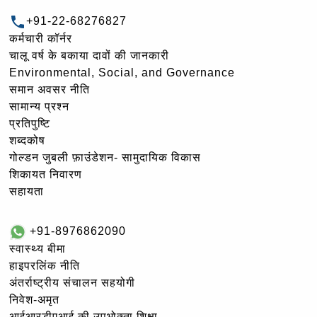
+91-22-68276827
कर्मचारी कॉर्नर
चालू वर्ष के बकाया दावों की जानकारी
Environmental, Social, and Governance
समान अवसर नीति
सामान्य प्रश्न
प्रतिपुष्टि
शब्दकोष
गोल्‍डन जुबली फ़ाउंडेशन- सामुदायिक विकास
शिकायत निवारण
सहायता
+91-8976862090
स्वास्थ्य बीमा
हाइपरलिंक नीति
अंतर्राष्ट्रीय संचालन सहयोगी
निवेश-अमृत
आईआरडीएआई की उपभोक्ता शिक्षा