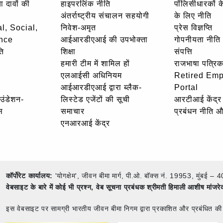
ा दावों की
हाइपरलिंक नीति
पॉलिसीधारकों के 
अंतर्राष्ट्रीय संचालन सहयोगी
के लिए नीति
l, Social,
निवेश-अमृत
प्रेस विज्ञप्ति
nce
आईआरडीएआई की उपभोक्ता
गोपनीयता नीति
ि
शिक्षा
संपत्ति
हमारी टीम में शामिल हों
राजभाषा पत्रिक
एलआईसी अधिनियम
Retired Em
आईआरडीएआई द्वारा ब्लैक-
Portal
ाउंडेशन-
लिस्टेड एजेंटों की सूची
आरटीआई केंद्र
स
समाचार
प्रबंधन नीति 
एनआरआई केंद्र
कॉर्पोरेट कार्यालय:
'योगक्षेम', जीवन बीमा मार्ग, पी.ओ. बॉक्स नं. 19953, मुंब
वेबसाइट के बारे में कोई भी प्रश्न,
वेब सूचना प्रबंधक श्रीमती हिमाली आशीष मांजर
इस वेबसाइट पर सामग्री भारतीय जीवन बीमा निगम द्वारा प्रकाशित और प्रबंधित की