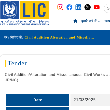
नेविगेशन
सामग्री पर छोड़ें
हमारे बारे में
उत्
घर
निविदाओं
Civil Addition Alteration and Miscellaneous Civil Works at Third Floor Vacant Space Jeevan Pallava Building under North Chennai Properties e-TENDER NO SZENGG JPNC
Tender
Civil Addition/Alteration and Miscellaneous Civil Works
JP/NC)
Date
21/03/2025