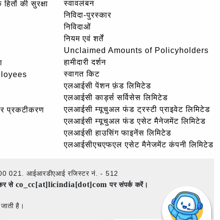
स्वावलंबन
हितों की सुरक्षा
निविदा-पुरस्कार
निविदाओं
नियम एवं शर्तें
Unclaimed Amounts of Policyholders
हामीदारी दर्शन
ा
स्वागत किट
ployees
एलआईसी पेंशन फ़ंड लिमिटेड
एलआईसी कार्ड्स सर्विसेस लिमिटेड
एलआईसी म्यूचुअल फंड ट्रस्टी प्राइवेट लिमिटेड
और प्रकटीकरण
एलआईसी म्यूचुअल फंड एसेट मैनेजमेंट लिमिटेड
एलआईसी हाउसिंग फाइनेंस लिमिटेड
एलआईसीएचएफएल एसेट मैनेजमेंट कंपनी लिमिटेड
ई – 400 021. आईआरडीएआई रजिस्टर नं. - 512
co_cc[at]licindia[dot]com
ेकर से
पर संपर्क करें।
 जाती है।