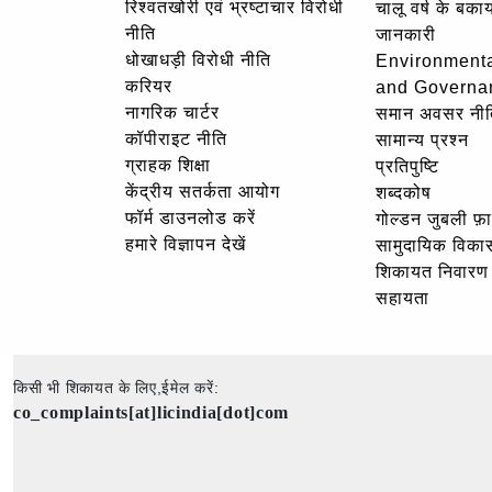
रिश्वतखोरी एवं भ्रष्टाचार विरोधी
चालू वर्ष के बकाय
नीति
जानकारी
धोखाधड़ी विरोधी नीति
Environmenta
करियर
and Governa
नागरिक चार्टर
समान अवसर नीत
कॉपीराइट नीति
सामान्य प्रश्न
ग्राहक शिक्षा
प्रतिपुष्टि
केंद्रीय सतर्कता आयोग
शब्दकोष
फॉर्म डाउनलोड करें
गोल्‍डन जुबली फ़
हमारे विज्ञापन देखें
सामुदायिक विका
शिकायत निवारण
सहायता
किसी भी शिकायत के लिए,ईमेल करें:
co_complaints[at]licindia[dot]com