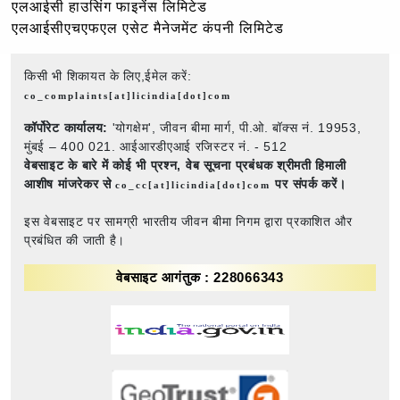
एलआईसी हाउसिंग फाइनेंस लिमिटेड
एलआईसीएचएफएल एसेट मैनेजमेंट कंपनी लिमिटेड
किसी भी शिकायत के लिए,ईमेल करें:
co_complaints[at]licindia[dot]com
कॉर्पोरेट कार्यालय:
'योगक्षेम', जीवन बीमा मार्ग, पी.ओ. बॉक्स नं. 19953,
मुंबई – 400 021. आईआरडीएआई रजिस्टर नं. - 512
वेबसाइट के बारे में कोई भी प्रश्न,
वेब सूचना प्रबंधक श्रीमती हिमाली
आशीष मांजरेकर से
पर संपर्क करें।
co_cc[at]licindia[dot]com
इस वेबसाइट पर सामग्री भारतीय जीवन बीमा निगम द्वारा प्रकाशित और
प्रबंधित की जाती है।
वेबसाइट आगंतुक : 228066343