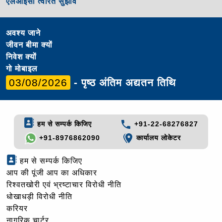
एलआईसी त्वरित सुझाव
अवश्य जाने
जीवन बीमा क्यों
निवेश क्यों
गो मोबाइल
03/08/2026
- पृष्ठ अंतिम अद्यतन तिथि
हम से सम्पर्क किजिए
+91-22-68276827
+91-8976862090
कार्यालय लोकेटर
हम से सम्पर्क किजिए
आप की पूंजी आप का अधिकार
रिश्वतखोरी एवं भ्रष्टाचार विरोधी नीति
धोखाधड़ी विरोधी नीति
करियर
नागरिक चार्टर