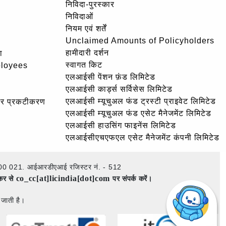
निविदा-पुरस्कार
निविदाओं
नियम एवं शर्तें
Unclaimed Amounts of Policyholders
हामीदारी दर्शन
ा
स्वागत किट
ployees
एलआईसी पेंशन फ़ंड लिमिटेड
एलआईसी कार्ड्स सर्विसेस लिमिटेड
एलआईसी म्यूचुअल फंड ट्रस्टी प्राइवेट लिमिटेड
और प्रकटीकरण
एलआईसी म्यूचुअल फंड एसेट मैनेजमेंट लिमिटेड
एलआईसी हाउसिंग फाइनेंस लिमिटेड
एलआईसीएचएफएल एसेट मैनेजमेंट कंपनी लिमिटेड
ई – 400 021. आईआरडीएआई रजिस्टर नं. - 512
co_cc[at]licindia[dot]com
ेकर से
पर संपर्क करें।
 जाती है।