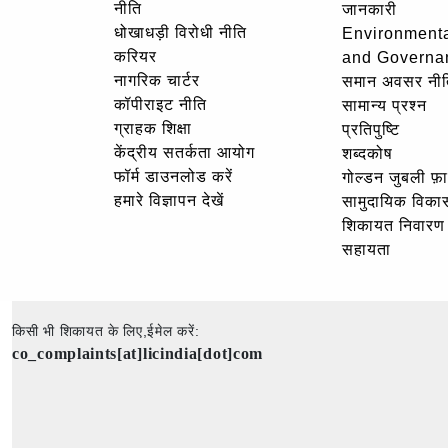
नीति
जानकारी
धोखाधड़ी विरोधी नीति
Environmenta
करियर
and Governa
नागरिक चार्टर
समान अवसर नीत
कॉपीराइट नीति
सामान्य प्रश्न
ग्राहक शिक्षा
प्रतिपुष्टि
केंद्रीय सतर्कता आयोग
शब्दकोष
फॉर्म डाउनलोड करें
गोल्‍डन जुबली फ़
हमारे विज्ञापन देखें
सामुदायिक विका
शिकायत निवारण
सहायता
किसी भी शिकायत के लिए,ईमेल करें:
co_complaints[at]licindia[dot]com