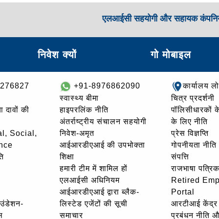
एलआईसी सहयोगी और सहायक कंपनिय
निवेश क्यों
गो मोबाइल
8276827
+91-8976862090
कार्यालय ल
स्वास्थ्य बीमा
चित्र प्रदर्शनी
ा दावों की
हाइपरलिंक नीति
पॉलिसीधारकों के 
अंतर्राष्ट्रीय संचालन सहयोगी
के लिए नीति
l, Social,
निवेश-अमृत
प्रेस विज्ञप्ति
nce
आईआरडीएआई की उपभोक्ता
गोपनीयता नीति
ि
शिक्षा
संपत्ति
हमारी टीम में शामिल हों
राजभाषा पत्रिक
एलआईसी अधिनियम
Retired Em
आईआरडीएआई द्वारा ब्लैक-
Portal
ाउंडेशन-
लिस्टेड एजेंटों की सूची
आरटीआई केंद्र
स
समाचार
प्रबंधन नीति 