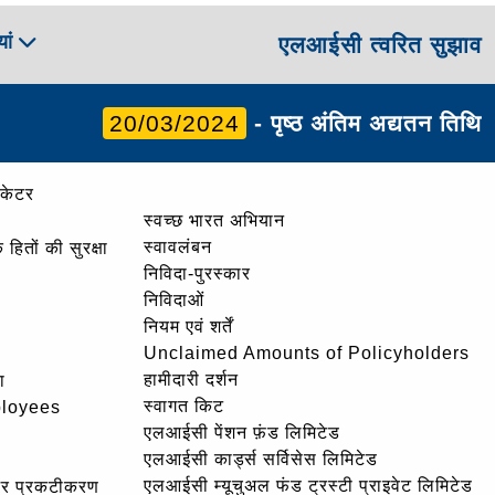
ां
एलआईसी त्वरित सुझाव
20/03/2024
- पृष्ठ अंतिम अद्यतन तिथि
ोकेटर
स्वच्छ भारत अभियान
स्वावलंबन
हितों की सुरक्षा
निविदा-पुरस्कार
निविदाओं
नियम एवं शर्तें
Unclaimed Amounts of Policyholders
हामीदारी दर्शन
ा
स्वागत किट
ployees
एलआईसी पेंशन फ़ंड लिमिटेड
एलआईसी कार्ड्स सर्विसेस लिमिटेड
एलआईसी म्यूचुअल फंड ट्रस्टी प्राइवेट लिमिटेड
और प्रकटीकरण