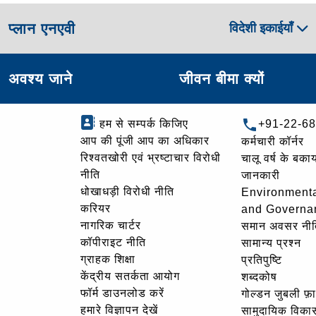
प्लान एनएवी
विदेशी इकाईयाँ
अवश्य जाने
जीवन बीमा क्यों
हम से सम्पर्क किजिए
+91-22-6
आप की पूंजी आप का अधिकार
कर्मचारी कॉर्नर
रिश्वतखोरी एवं भ्रष्टाचार विरोधी
चालू वर्ष के बकाय
नीति
जानकारी
धोखाधड़ी विरोधी नीति
Environmenta
करियर
and Governa
नागरिक चार्टर
समान अवसर नीत
कॉपीराइट नीति
सामान्य प्रश्न
ग्राहक शिक्षा
प्रतिपुष्टि
केंद्रीय सतर्कता आयोग
शब्दकोष
फॉर्म डाउनलोड करें
गोल्‍डन जुबली फ़
हमारे विज्ञापन देखें
सामुदायिक विका