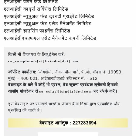
एलआईसी पेंशन फ़ंड लिमिटेड
एलआईसी कार्ड्स सर्विसेस लिमिटेड
एलआईसी म्यूचुअल फंड ट्रस्टी प्राइवेट लिमिटेड
एलआईसी म्यूचुअल फंड एसेट मैनेजमेंट लिमिटेड
एलआईसी हाउसिंग फाइनेंस लिमिटेड
एलआईसीएचएफएल एसेट मैनेजमेंट कंपनी लिमिटेड
किसी भी शिकायत के लिए,ईमेल करें:
co_complaints[at]licindia[dot]com
कॉर्पोरेट कार्यालय:
'योगक्षेम', जीवन बीमा मार्ग, पी.ओ. बॉक्स नं. 19953,
मुंबई – 400 021. आईआरडीएआई रजिस्टर नं. - 512
वेबसाइट के बारे में कोई भी प्रश्न,
वेब सूचना प्रबंधक श्रीमती हिमाली
आशीष मांजरेकर से
पर संपर्क करें।
co_cc[at]licindia[dot]com
इस वेबसाइट पर सामग्री भारतीय जीवन बीमा निगम द्वारा प्रकाशित और
प्रबंधित की जाती है।
वेबसाइट आगंतुक : 227283694