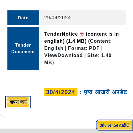
Date
29/04/2024
TenderNotice
(content is in
english)
(1.4 MB)
(Content:
Tender
English | Format: PDF |
Document
View/Download | Size: 1.40
MB)
30/4/2024
: पृष्ठ आखरी अपडेट
वापस जाएं