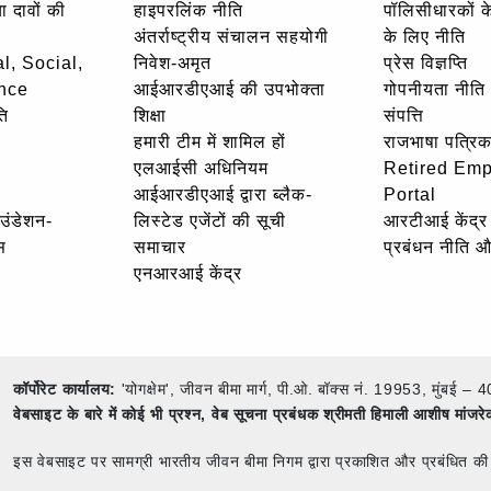
ा दावों की
हाइपरलिंक नीति
पॉलिसीधारकों के 
अंतर्राष्ट्रीय संचालन सहयोगी
के लिए नीति
l, Social,
निवेश-अमृत
प्रेस विज्ञप्ति
nce
आईआरडीएआई की उपभोक्ता
गोपनीयता नीति
ि
शिक्षा
संपत्ति
हमारी टीम में शामिल हों
राजभाषा पत्रिक
एलआईसी अधिनियम
Retired Em
आईआरडीएआई द्वारा ब्लैक-
Portal
ाउंडेशन-
लिस्टेड एजेंटों की सूची
आरटीआई केंद्र
स
समाचार
प्रबंधन नीति 
एनआरआई केंद्र
कॉर्पोरेट कार्यालय:
'योगक्षेम', जीवन बीमा मार्ग, पी.ओ. बॉक्स नं. 19953, मुंब
वेबसाइट के बारे में कोई भी प्रश्न,
वेब सूचना प्रबंधक श्रीमती हिमाली आशीष मांजर
इस वेबसाइट पर सामग्री भारतीय जीवन बीमा निगम द्वारा प्रकाशित और प्रबंधित की