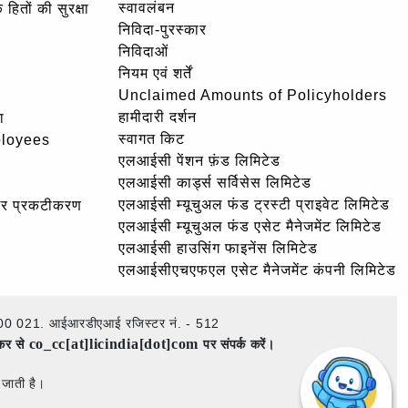
स्वावलंबन
हितों की सुरक्षा
निविदा-पुरस्कार
निविदाओं
नियम एवं शर्तें
Unclaimed Amounts of Policyholders
हामीदारी दर्शन
ा
स्वागत किट
ployees
एलआईसी पेंशन फ़ंड लिमिटेड
एलआईसी कार्ड्स सर्विसेस लिमिटेड
एलआईसी म्यूचुअल फंड ट्रस्टी प्राइवेट लिमिटेड
और प्रकटीकरण
एलआईसी म्यूचुअल फंड एसेट मैनेजमेंट लिमिटेड
एलआईसी हाउसिंग फाइनेंस लिमिटेड
एलआईसीएचएफएल एसेट मैनेजमेंट कंपनी लिमिटेड
ई – 400 021. आईआरडीएआई रजिस्टर नं. - 512
co_cc[at]licindia[dot]com
ेकर से
पर संपर्क करें।
 जाती है।