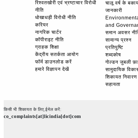
रिश्वतखोरी एवं भ्रष्टाचार विरोधी
चालू वर्ष के बकाय
नीति
जानकारी
धोखाधड़ी विरोधी नीति
Environmenta
करियर
and Governa
नागरिक चार्टर
समान अवसर नीत
कॉपीराइट नीति
सामान्य प्रश्न
ग्राहक शिक्षा
प्रतिपुष्टि
केंद्रीय सतर्कता आयोग
शब्दकोष
फॉर्म डाउनलोड करें
गोल्‍डन जुबली फ़
हमारे विज्ञापन देखें
सामुदायिक विका
शिकायत निवारण
सहायता
किसी भी शिकायत के लिए,ईमेल करें:
co_complaints[at]licindia[dot]com