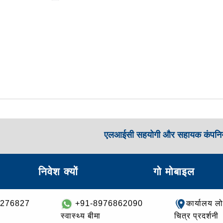
एलआईसी सहयोगी और सहायक कंपनिय
निवेश क्यों
गो मोबाइल
8276827
+91-8976862090
कार्यालय ल
स्वास्थ्य बीमा
चित्र प्रदर्शनी