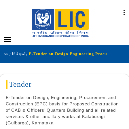
घर
निविदाओं
E-Tender on Design Engineering Procurement and Construction EPC basis for Proposed Construction of CAB Officers Quarters Building and all related services other ancillary works at Kalaburagi Gulbarga Karnataka
Tender
E-Tender on Design, Engineering, Procurement and
Construction (EPC) basis for Proposed Construction
of CAB & Officers’ Quarters Building and all related
services & other ancillary works at Kalaburagi
(Gulbarga), Karnataka