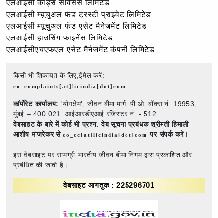
एलआईसी कार्ड्स सर्विसेस लिमिटेड
एलआईसी म्यूचुअल फंड ट्रस्टी प्राइवेट लिमिटेड
एलआईसी म्यूचुअल फंड एसेट मैनेजमेंट लिमिटेड
एलआईसी हाउसिंग फाइनेंस लिमिटेड
एलआईसीएचएफएल एसेट मैनेजमेंट कंपनी लिमिटेड
किसी भी शिकायत के लिए,ईमेल करें:
co_complaints[at]licindia[dot]com
कॉर्पोरेट कार्यालय:
'योगक्षेम', जीवन बीमा मार्ग, पी.ओ. बॉक्स नं. 19953,
मुंबई – 400 021. आईआरडीएआई रजिस्टर नं. - 512
वेबसाइट के बारे में कोई भी प्रश्न,
वेब सूचना प्रबंधक श्रीमती हिमाली
आशीष मांजरेकर से
पर संपर्क करें।
co_cc[at]licindia[dot]com
इस वेबसाइट पर सामग्री भारतीय जीवन बीमा निगम द्वारा प्रकाशित और
प्रबंधित की जाती है।
वेबसाइट आगंतुक : 225296701