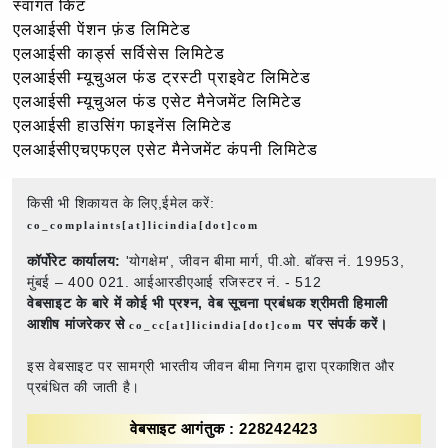
स्वागत किट
एलआईसी पेंशन फ़ंड लिमिटेड
एलआईसी कार्ड्स सर्विसेस लिमिटेड
एलआईसी म्यूचुअल फंड ट्रस्टी प्राइवेट लिमिटेड
एलआईसी म्यूचुअल फंड एसेट मैनेजमेंट लिमिटेड
एलआईसी हाउसिंग फाइनेंस लिमिटेड
एलआईसीएचएफएल एसेट मैनेजमेंट कंपनी लिमिटेड
किसी भी शिकायत के लिए,ईमेल करें:
co_complaints[at]licindia[dot]com
कॉर्पोरेट कार्यालय:
'योगक्षेम', जीवन बीमा मार्ग, पी.ओ. बॉक्स नं. 19953,
मुंबई – 400 021. आईआरडीएआई रजिस्टर नं. - 512
वेबसाइट के बारे में कोई भी प्रश्न,
वेब सूचना प्रबंधक श्रीमती हिमाली
आशीष मांजरेकर से
पर संपर्क करें।
co_cc[at]licindia[dot]com
इस वेबसाइट पर सामग्री भारतीय जीवन बीमा निगम द्वारा प्रकाशित और
प्रबंधित की जाती है।
वेबसाइट आगंतुक : 228242423