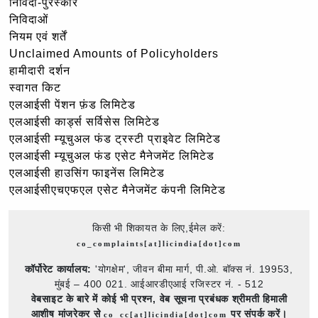
निविदा-पुरस्कार
निविदाओं
नियम एवं शर्तें
Unclaimed Amounts of Policyholders
हामीदारी दर्शन
स्वागत किट
एलआईसी पेंशन फ़ंड लिमिटेड
एलआईसी कार्ड्स सर्विसेस लिमिटेड
एलआईसी म्यूचुअल फंड ट्रस्टी प्राइवेट लिमिटेड
एलआईसी म्यूचुअल फंड एसेट मैनेजमेंट लिमिटेड
एलआईसी हाउसिंग फाइनेंस लिमिटेड
एलआईसीएचएफएल एसेट मैनेजमेंट कंपनी लिमिटेड
किसी भी शिकायत के लिए,ईमेल करें:
co_complaints[at]licindia[dot]com
कॉर्पोरेट कार्यालय:
'योगक्षेम', जीवन बीमा मार्ग, पी.ओ. बॉक्स नं. 19953,
मुंबई – 400 021. आईआरडीएआई रजिस्टर नं. - 512
वेबसाइट के बारे में कोई भी प्रश्न,
वेब सूचना प्रबंधक श्रीमती हिमाली
आशीष मांजरेकर से
पर संपर्क करें।
co_cc[at]licindia[dot]com