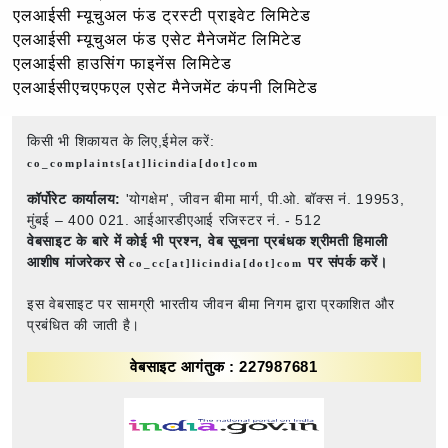
एलआईसी म्यूचुअल फंड ट्रस्टी प्राइवेट लिमिटेड
एलआईसी म्यूचुअल फंड एसेट मैनेजमेंट लिमिटेड
एलआईसी हाउसिंग फाइनेंस लिमिटेड
एलआईसीएचएफएल एसेट मैनेजमेंट कंपनी लिमिटेड
किसी भी शिकायत के लिए,ईमेल करें:
co_complaints[at]licindia[dot]com
कॉर्पोरेट कार्यालय:
'योगक्षेम', जीवन बीमा मार्ग, पी.ओ. बॉक्स नं. 19953,
मुंबई – 400 021. आईआरडीएआई रजिस्टर नं. - 512
वेबसाइट के बारे में कोई भी प्रश्न,
वेब सूचना प्रबंधक श्रीमती हिमाली
आशीष मांजरेकर से
पर संपर्क करें।
co_cc[at]licindia[dot]com
इस वेबसाइट पर सामग्री भारतीय जीवन बीमा निगम द्वारा प्रकाशित और
प्रबंधित की जाती है।
वेबसाइट आगंतुक : 227987681