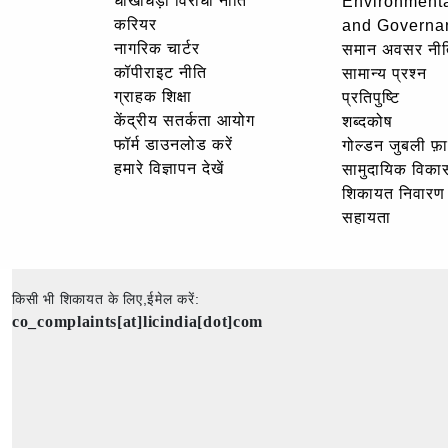
धोखाधड़ी विरोधी नीति
Environmenta
करियर
and Governa
नागरिक चार्टर
समान अवसर नीत
कॉपीराइट नीति
सामान्य प्रश्न
ग्राहक शिक्षा
प्रतिपुष्टि
केंद्रीय सतर्कता आयोग
शब्दकोष
फॉर्म डाउनलोड करें
गोल्‍डन जुबली फ़
हमारे विज्ञापन देखें
सामुदायिक विका
शिकायत निवारण
सहायता
किसी भी शिकायत के लिए,ईमेल करें:
co_complaints[at]licindia[dot]com