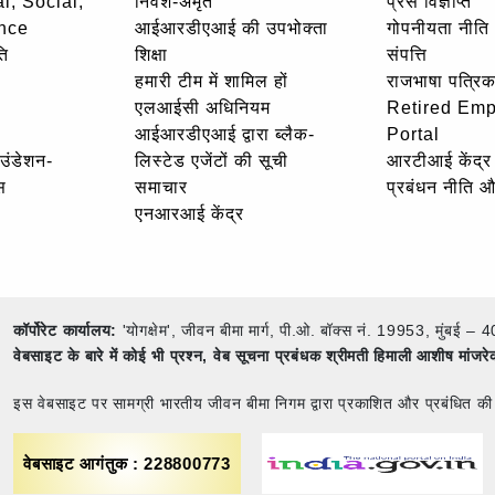
l, Social,
निवेश-अमृत
प्रेस विज्ञप्ति
nce
आईआरडीएआई की उपभोक्ता
गोपनीयता नीति
ि
शिक्षा
संपत्ति
हमारी टीम में शामिल हों
राजभाषा पत्रिक
एलआईसी अधिनियम
Retired Em
आईआरडीएआई द्वारा ब्लैक-
Portal
ाउंडेशन-
लिस्टेड एजेंटों की सूची
आरटीआई केंद्र
स
समाचार
प्रबंधन नीति 
एनआरआई केंद्र
कॉर्पोरेट कार्यालय:
'योगक्षेम', जीवन बीमा मार्ग, पी.ओ. बॉक्स नं. 19953, मुंब
वेबसाइट के बारे में कोई भी प्रश्न,
वेब सूचना प्रबंधक श्रीमती हिमाली आशीष मांजर
इस वेबसाइट पर सामग्री भारतीय जीवन बीमा निगम द्वारा प्रकाशित और प्रबंधित की
वेबसाइट आगंतुक : 228800773