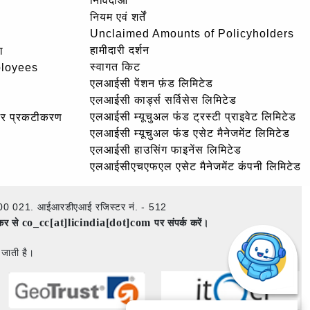
निविदाओं
नियम एवं शर्तें
Unclaimed Amounts of Policyholders
हामीदारी दर्शन
ा
स्वागत किट
ployees
एलआईसी पेंशन फ़ंड लिमिटेड
एलआईसी कार्ड्स सर्विसेस लिमिटेड
एलआईसी म्यूचुअल फंड ट्रस्टी प्राइवेट लिमिटेड
और प्रकटीकरण
एलआईसी म्यूचुअल फंड एसेट मैनेजमेंट लिमिटेड
एलआईसी हाउसिंग फाइनेंस लिमिटेड
एलआईसीएचएफएल एसेट मैनेजमेंट कंपनी लिमिटेड
ई – 400 021. आईआरडीएआई रजिस्टर नं. - 512
co_cc[at]licindia[dot]com
ेकर से
पर संपर्क करें।
 जाती है।