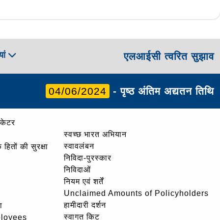
ां
एलआईसी त्वरित सुझाव
04/06/2024
- पृष्ठ अंतिम अद्यतन तिथि
ोकेटर
स्वच्छ भारत अभियान
स्वावलंबन
हितों की सुरक्षा
निविदा-पुरस्कार
निविदाओं
नियम एवं शर्तें
Unclaimed Amounts of Policyholders
हामीदारी दर्शन
ा
स्वागत किट
ployees