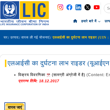
नेविगेशन
सामग्री पर छोड़ें
हमारे बारे में
उत्
घर
उत्पाद
वापस ली गई योजनाएं
एलआईसी का दुर्घटना लाभ राइडर (यूआईए
विक्रय विवरणिका
(सामग्री अंग्रेजी में है)
(Content: E
प्रारम्भ तिथि: 18.12.2017
वापस जाएं