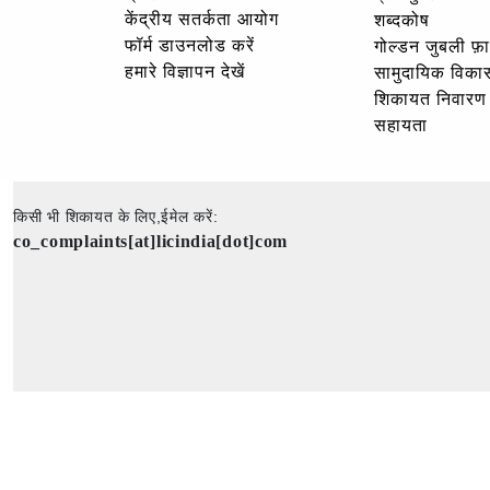
केंद्रीय सतर्कता आयोग
शब्दकोष
फॉर्म डाउनलोड करें
गोल्‍डन जुबली फ़
हमारे विज्ञापन देखें
सामुदायिक विका
शिकायत निवारण
सहायता
किसी भी शिकायत के लिए,ईमेल करें:
co_complaints[at]licindia[dot]com
कॉपीराइट © 2025 - सर्वाधिकार सुरक्षित - भारतीय जीवन बीमा निगम की आधिकारिक वेबसाइट।