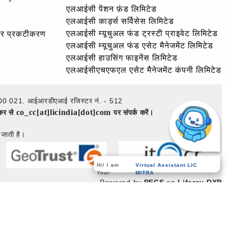
एलआईसी पेंशन फ़ंड लिमिटेड
एलआईसी कार्ड्स सर्विसेस लिमिटेड
एलआईसी म्यूचुअल फंड ट्रस्टी प्राइवेट लिमिटेड
और प्रकटीकरण
एलआईसी म्यूचुअल फंड एसेट मैनेजमेंट लिमिटेड
एलआईसी हाउसिंग फाइनेंस लिमिटेड
एलआईसीएचएफएल एसेट मैनेजमेंट कंपनी लिमिटेड
ई – 400 021. आईआरडीएआई रजिस्टर नं. - 512
co_cc[at]licindia[dot]com
ेकर से
पर संपर्क करें।
 जाती है।
Virtual Assistant LIC
Hi! I am
MITRA
Your
Powered by
PECS
on
Liferay DXP