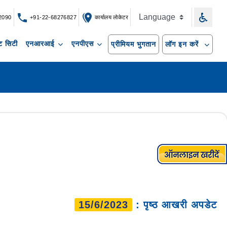
2090
+91-22-68276827
कार्यालय लोकेटर
 सिटी
एनआरआई
एनपीएस
प्रीमियम भुगतान
लॉग इन करें
15/6/2023
: पृष्ठ आखरी अपडेट