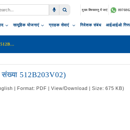
मुख्य विषयवस्तु में जाएं
897686
Voice Search
Search
पाद
सामूहिक योजनाएं
ग्राहक सेवाएं
निवेशक संबंध
आईआईओ गिफ्ट
एलआईसी का दुर्घटना लाभ राइडर (UIN : 512B203V02)
न संख्या 512B203V02)
nglish | Format: PDF | View/Download | Size: 675 KB)