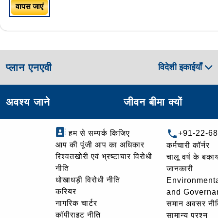
वापस जाएं
प्लान एनएवी
विदेशी इकाईयाँ
अवश्य जाने
जीवन बीमा क्यों
हम से सम्पर्क किजिए
+91-22-6
आप की पूंजी आप का अधिकार
कर्मचारी कॉर्नर
रिश्वतखोरी एवं भ्रष्टाचार विरोधी
चालू वर्ष के बकाय
नीति
जानकारी
धोखाधड़ी विरोधी नीति
Environmenta
करियर
and Governa
नागरिक चार्टर
समान अवसर नीत
कॉपीराइट नीति
सामान्य प्रश्न