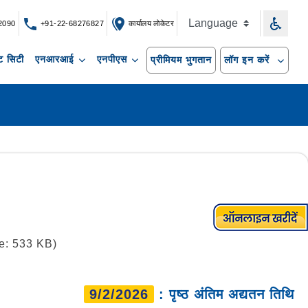
2090
+91-22-68276827
कार्यालय लोकेटर
 सिटी
एनआरआई
एनपीएस
प्रीमियम भुगतान
लॉग इन करें
e: 533 KB)
9/2/2026
: पृष्ठ अंतिम अद्यतन तिथि