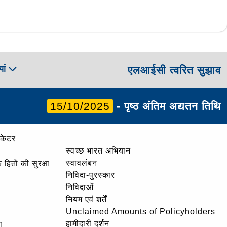
ां
एलआईसी त्वरित सुझाव
15/10/2025
- पृष्ठ अंतिम अद्यतन तिथि
ोकेटर
स्वच्छ भारत अभियान
स्वावलंबन
हितों की सुरक्षा
निविदा-पुरस्कार
निविदाओं
नियम एवं शर्तें
Unclaimed Amounts of Policyholders
हामीदारी दर्शन
ा