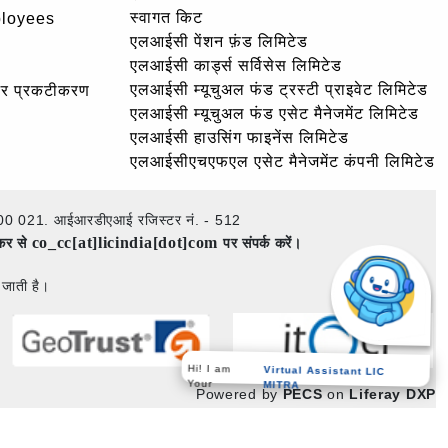
स्वागत किट
ployees
एलआईसी पेंशन फ़ंड लिमिटेड
एलआईसी कार्ड्स सर्विसेस लिमिटेड
एलआईसी म्यूचुअल फंड ट्रस्टी प्राइवेट लिमिटेड
और प्रकटीकरण
एलआईसी म्यूचुअल फंड एसेट मैनेजमेंट लिमिटेड
एलआईसी हाउसिंग फाइनेंस लिमिटेड
एलआईसीएचएफएल एसेट मैनेजमेंट कंपनी लिमिटेड
ई – 400 021. आईआरडीएआई रजिस्टर नं. - 512
co_cc[at]licindia[dot]com
ेकर से
पर संपर्क करें।
 जाती है।
Virtual Assistant LIC
Hi! I am
MITRA
Your
Powered by
PECS
on
Liferay DXP