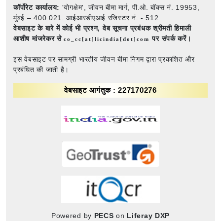
कॉर्पोरेट कार्यालय:
'योगक्षेम', जीवन बीमा मार्ग, पी.ओ. बॉक्स नं. 19953,
मुंबई – 400 021. आईआरडीएआई रजिस्टर नं. - 512
वेबसाइट के बारे में कोई भी प्रश्न,
वेब सूचना प्रबंधक श्रीमती हिमाली
आशीष मांजरेकर से
पर संपर्क करें।
co_cc[at]licindia[dot]com
इस वेबसाइट पर सामग्री भारतीय जीवन बीमा निगम द्वारा प्रकाशित और
प्रबंधित की जाती है।
वेबसाइट आगंतुक : 227170276
Powered by
PECS
on
Liferay DXP