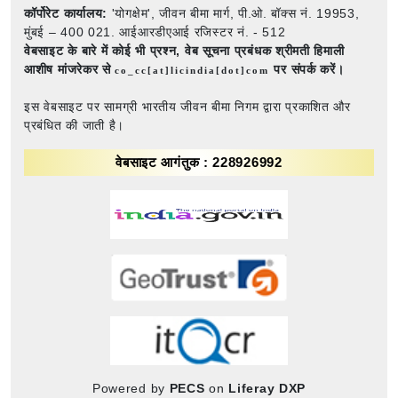
कॉर्पोरेट कार्यालय:
'योगक्षेम', जीवन बीमा मार्ग, पी.ओ. बॉक्स नं. 19953,
मुंबई – 400 021. आईआरडीएआई रजिस्टर नं. - 512
वेबसाइट के बारे में कोई भी प्रश्न,
वेब सूचना प्रबंधक श्रीमती हिमाली
आशीष मांजरेकर से
पर संपर्क करें।
co_cc[at]licindia[dot]com
इस वेबसाइट पर सामग्री भारतीय जीवन बीमा निगम द्वारा प्रकाशित और
प्रबंधित की जाती है।
वेबसाइट आगंतुक : 228926992
Powered by
PECS
on
Liferay DXP