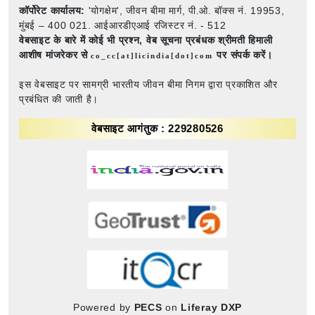
कॉर्पोरेट कार्यालय:
'योगक्षेम', जीवन बीमा मार्ग, पी.ओ. बॉक्स नं. 19953,
मुंबई – 400 021. आईआरडीएआई रजिस्टर नं. - 512
वेबसाइट के बारे में कोई भी प्रश्न,
वेब सूचना प्रबंधक श्रीमती हिमाली
आशीष मांजरेकर से
पर संपर्क करें।
co_cc[at]licindia[dot]com
इस वेबसाइट पर सामग्री भारतीय जीवन बीमा निगम द्वारा प्रकाशित और
प्रबंधित की जाती है।
वेबसाइट आगंतुक : 229280526
Powered by
PECS
on
Liferay DXP