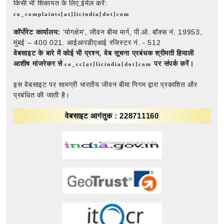
किसी भी शिकायत के लिए,ईमेल करें:
co_complaints[at]licindia[dot]com
कॉर्पोरेट कार्यालय:
'योगक्षेम', जीवन बीमा मार्ग, पी.ओ. बॉक्स नं. 19953,
मुंबई – 400 021. आईआरडीएआई रजिस्टर नं. - 512
वेबसाइट के बारे में कोई भी प्रश्न,
वेब सूचना प्रबंधक श्रीमती हिमाली
आशीष मांजरेकर से
पर संपर्क करें।
co_cc[at]licindia[dot]com
इस वेबसाइट पर सामग्री भारतीय जीवन बीमा निगम द्वारा प्रकाशित और
प्रबंधित की जाती है।
वेबसाइट आगंतुक : 228711160