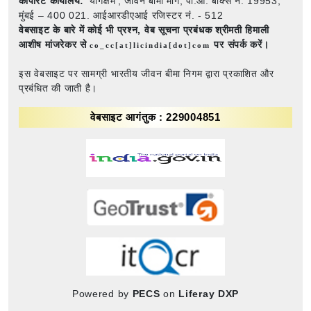
कॉर्पोरेट कार्यालय:
'योगक्षेम', जीवन बीमा मार्ग, पी.ओ. बॉक्स नं. 19953,
मुंबई – 400 021. आईआरडीएआई रजिस्टर नं. - 512
वेबसाइट के बारे में कोई भी प्रश्न,
वेब सूचना प्रबंधक श्रीमती हिमाली
आशीष मांजरेकर से
पर संपर्क करें।
co_cc[at]licindia[dot]com
इस वेबसाइट पर सामग्री भारतीय जीवन बीमा निगम द्वारा प्रकाशित और
प्रबंधित की जाती है।
वेबसाइट आगंतुक : 229004851
Powered by
PECS
on
Liferay DXP