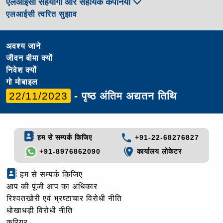
एलआईसी सहयोगी और सहायक कंपनियां
एलआईसी त्वरित सुझाव
अवश्य जाने
जीवन बीमा क्यों
निवेश क्यों
गो मोबाइल
22/11/2023
- पृष्ठ अंतिम अद्यतन तिथि
हम से सम्पर्क किजिए
+91-22-68276827
+91-8976862090
कार्यालय लोकेटर
हम से सम्पर्क किजिए
आप की पूंजी आप का अधिकार
रिश्वतखोरी एवं भ्रष्टाचार विरोधी नीति
धोखाधड़ी विरोधी नीति
करियर