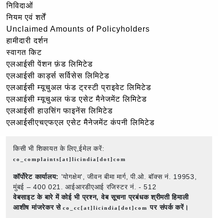
निविदाओं
नियम एवं शर्तें
Unclaimed Amounts of Policyholders
हामीदारी दर्शन
स्वागत किट
एलआईसी पेंशन फ़ंड लिमिटेड
एलआईसी कार्ड्स सर्विसेस लिमिटेड
एलआईसी म्यूचुअल फंड ट्रस्टी प्राइवेट लिमिटेड
एलआईसी म्यूचुअल फंड एसेट मैनेजमेंट लिमिटेड
एलआईसी हाउसिंग फाइनेंस लिमिटेड
एलआईसीएचएफएल एसेट मैनेजमेंट कंपनी लिमिटेड
किसी भी शिकायत के लिए,ईमेल करें:
co_complaints[at]licindia[dot]com
कॉर्पोरेट कार्यालय:
'योगक्षेम', जीवन बीमा मार्ग, पी.ओ. बॉक्स नं. 19953,
मुंबई – 400 021. आईआरडीएआई रजिस्टर नं. - 512
वेबसाइट के बारे में कोई भी प्रश्न,
वेब सूचना प्रबंधक श्रीमती हिमाली
आशीष मांजरेकर से
पर संपर्क करें।
co_cc[at]licindia[dot]com