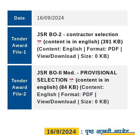
Date
16/09/2024
JSR BO-2 - contractor selection
Tender
(content is in english)
(391 KB)
Award
(Content: English | Format: PDF |
File-1
View/Download | Size: 0 KB)
JSR BO-II Mod. - PROVISIONAL
SELECTION
(content is in
Tender
Award
english)
(84 KB)
(Content:
File-2
English | Format: PDF |
View/Download | Size: 0 KB)
16/9/2024
: पृष्ठ आखरी अपडेट