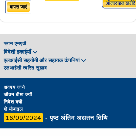
वापस जाएं
प्लान एनएवी
विदेशी इकाईयाँ
एलआईसी सहयोगी और सहायक कंपनियां
एलआईसी त्वरित सुझाव
अवश्य जाने
जीवन बीमा क्यों
निवेश क्यों
गो मोबाइल
16/09/2024
- पृष्ठ अंतिम अद्यतन तिथि