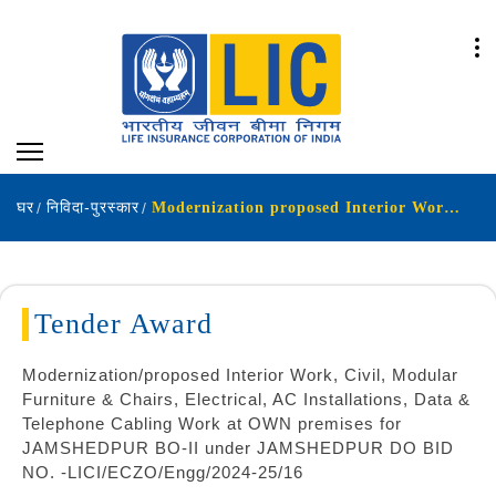
घर
निविदा-पुरस्कार
Modernization proposed Interior Work Civil Modular Furniture & Chairs Electrical AC Installations Data & Telephone Cabling Work at OWN premises for JAMSHEDPUR BO-II under JAMSHEDPUR DO BID NO LICI ECZO Engg 2024-25 16
Tender Award
Modernization/proposed Interior Work, Civil, Modular
Furniture & Chairs, Electrical, AC Installations, Data &
Telephone Cabling Work at OWN premises for
JAMSHEDPUR BO-II under JAMSHEDPUR DO BID
NO. -LICI/ECZO/Engg/2024-25/16