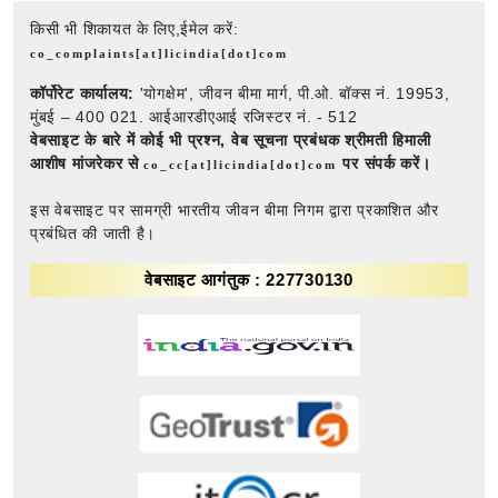
किसी भी शिकायत के लिए,ईमेल करें:
co_complaints[at]licindia[dot]com
कॉर्पोरेट कार्यालय:
'योगक्षेम', जीवन बीमा मार्ग, पी.ओ. बॉक्स नं. 19953,
मुंबई – 400 021. आईआरडीएआई रजिस्टर नं. - 512
वेबसाइट के बारे में कोई भी प्रश्न,
वेब सूचना प्रबंधक श्रीमती हिमाली
आशीष मांजरेकर से
पर संपर्क करें।
co_cc[at]licindia[dot]com
इस वेबसाइट पर सामग्री भारतीय जीवन बीमा निगम द्वारा प्रकाशित और
प्रबंधित की जाती है।
वेबसाइट आगंतुक : 227730130