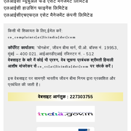
एलआईसी म्यूचुअल फंड एसेट मैनेजमेंट लिमिटेड
एलआईसी हाउसिंग फाइनेंस लिमिटेड
एलआईसीएचएफएल एसेट मैनेजमेंट कंपनी लिमिटेड
किसी भी शिकायत के लिए,ईमेल करें:
co_complaints[at]licindia[dot]com
कॉर्पोरेट कार्यालय:
'योगक्षेम', जीवन बीमा मार्ग, पी.ओ. बॉक्स नं. 19953,
मुंबई – 400 021. आईआरडीएआई रजिस्टर नं. - 512
वेबसाइट के बारे में कोई भी प्रश्न,
वेब सूचना प्रबंधक श्रीमती हिमाली
आशीष मांजरेकर से
पर संपर्क करें।
co_cc[at]licindia[dot]com
इस वेबसाइट पर सामग्री भारतीय जीवन बीमा निगम द्वारा प्रकाशित और
प्रबंधित की जाती है।
वेबसाइट आगंतुक : 227303755