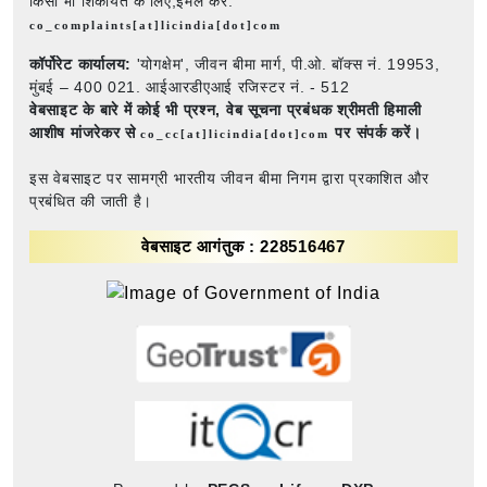
किसी भी शिकायत के लिए,ईमेल करें:
co_complaints[at]licindia[dot]com
कॉर्पोरेट कार्यालय:
'योगक्षेम', जीवन बीमा मार्ग, पी.ओ. बॉक्स नं. 19953,
मुंबई – 400 021. आईआरडीएआई रजिस्टर नं. - 512
वेबसाइट के बारे में कोई भी प्रश्न,
वेब सूचना प्रबंधक श्रीमती हिमाली
आशीष मांजरेकर से
पर संपर्क करें।
co_cc[at]licindia[dot]com
इस वेबसाइट पर सामग्री भारतीय जीवन बीमा निगम द्वारा प्रकाशित और
प्रबंधित की जाती है।
वेबसाइट आगंतुक : 228516467