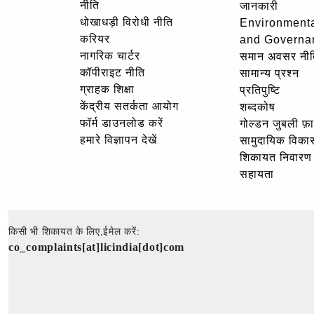
नीति
जानकारी
धोखाधड़ी विरोधी नीति
Environmenta
करियर
and Governa
नागरिक चार्टर
समान अवसर नीत
कॉपीराइट नीति
सामान्य प्रश्न
ग्राहक शिक्षा
प्रतिपुष्टि
केंद्रीय सतर्कता आयोग
शब्दकोष
फॉर्म डाउनलोड करें
गोल्‍डन जुबली फ़
हमारे विज्ञापन देखें
सामुदायिक विका
शिकायत निवारण
सहायता
किसी भी शिकायत के लिए,ईमेल करें:
co_complaints[at]licindia[dot]com