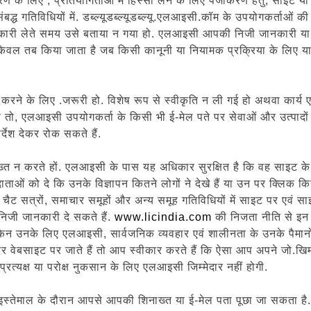
ाहरण के लिए , प्रतियोगिताओं में हिस्सा लेने के लिए पंजीकरण हेतु, साइट 
द्ध गतिविधियों में. डब्ल्यूडब्ल्यूडब्ल्यू.एलआइसी.कॉम के उपयोगकर्ताओं क
कारी लेते समय उसे बताया न गया हो. एलआइसी आपकी निजी जानकारी या सेव
ा केवल तब किया जाता है जब किसी कानूनी या नियामक प्रक्रिया के लिए या
ू करने के लिए .जरूरी हो. विशेष रूप से स्वीकृति न ली गई हो अथवा कार
ा तो, एलआइसी उपयोगकर्ता के किसी भी ई-मेल पते पर सेवाओं और उत्पादों
्देश देकर रोक सकते हैं.
रते हों. एलआइसी के पास यह अधिकार सुरक्षित है कि वह साइट के विभिन्न 
ओं को दे कि उनके विज्ञापन कितने लोगों ने देखे हैं या उन पर क्लिक किया
 सत्रों, समाचार समूहों और अन्य समूह गतिविधियों में साइट पर एवं साइट 
निजी जानकारी दे सकते हैं.
www.licindia.com
की निजता नीति से इन 
किन उनके लिए एलआइसी, सार्वजनिक व्यवहार एवं शालीनता के उनके पैमानों 
और वेबसाइट पर जाते हैं तो आप स्वीकार करते हैं कि ऐसा आप अपने जो.खि
रत्यक्ष या परोक्ष नुकसान के लिए एलआइसी जिम्मेदार नहीं होगी.
े इस्तेमाल के दौरान आपसे आपकी शिनाख्त या ई-मेल पता पूछा जा सकता है