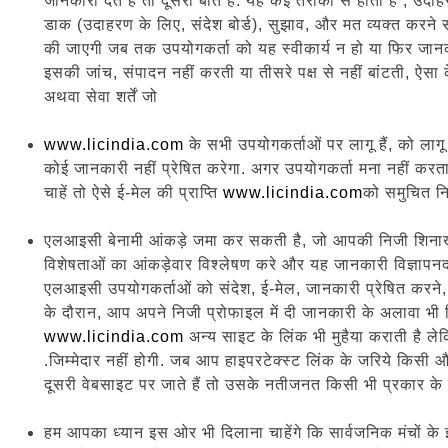
जानकारी देते हैं तो दूसरी बात है. यह कई तरीकों से होता है , उद
डाक (उदाहरण के लिए, संदेश बोर्ड), सुझाव, और मत व्यक्त करने संब
की जाएगी जब तक उपयोगकर्ता को यह स्वीकार्य न हो या फिर जान
इसकी जांच, संपादन नहीं करती या तीसरे पक्ष से नहीं बांटती, ऐस
अथवा सेवा शर्तें जो
www.licindia.com
के सभी उपयोगकर्ताओं पर लागू हैं, को लाग
कोई जानकारी नहीं प्रेषित करेगा. अगर उपयोगकर्ता मना नहीं करत
चाहें तो ऐसे ई-मेल की प्राप्ति
www.licindia.com
को समुचित निर
एलआइसी बेनामी आंकड़े जमा कर सकती है, जो आपकी निजी शिनाख्त न क
विशेषताओं का आंकड़ेवार विश्लेषण करे और यह जानकारी विज्ञापनदाता
एलआइसी उपयोगकर्ताओं को संदेश, ई-मेल, जानकारी प्रेषित करने, चैट
के दौरान, आप अपने निजी प्रोफाइल में दी जानकारी के अलावा भी 
www.licindia.com
अन्य साइट के लिंक भी मुहैया कराती है ले
.जिम्मेदार नहीं होगी. जब आप हाइपरटेक्स्ट लिंक के जरिये किसी 
दूसरी वेबसाइट पर जाते हैं तो उसके नतीजनत किसी भी प्रकार के प्
हम आपका ध्यान इस ओर भी दिलाना चाहेंगे कि सार्वजनिक मंचों क