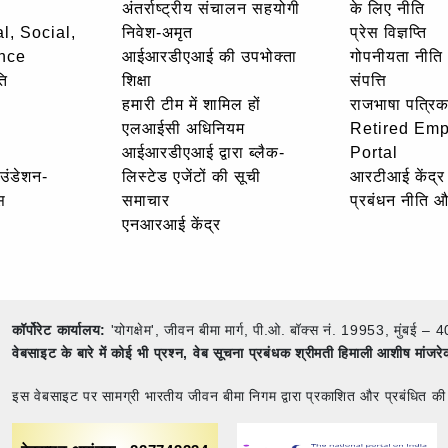
अंतर्राष्ट्रीय संचालन सहयोगी
के लिए नीति
l, Social,
निवेश-अमृत
प्रेस विज्ञप्ति
nce
आईआरडीएआई की उपभोक्ता
गोपनीयता नीति
ि
शिक्षा
संपत्ति
हमारी टीम में शामिल हों
राजभाषा पत्रिक
एलआईसी अधिनियम
Retired Em
आईआरडीएआई द्वारा ब्लैक-
Portal
ाउंडेशन-
लिस्टेड एजेंटों की सूची
आरटीआई केंद्र
स
समाचार
प्रबंधन नीति 
एनआरआई केंद्र
कॉर्पोरेट कार्यालय:
'योगक्षेम', जीवन बीमा मार्ग, पी.ओ. बॉक्स नं. 19953, मुंब
वेबसाइट के बारे में कोई भी प्रश्न,
वेब सूचना प्रबंधक श्रीमती हिमाली आशीष मांजर
इस वेबसाइट पर सामग्री भारतीय जीवन बीमा निगम द्वारा प्रकाशित और प्रबंधित की