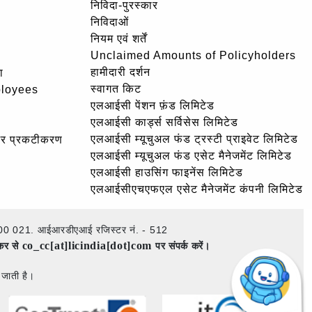
निविदा-पुरस्कार
निविदाओं
नियम एवं शर्तें
Unclaimed Amounts of Policyholders
हामीदारी दर्शन
ा
स्वागत किट
ployees
एलआईसी पेंशन फ़ंड लिमिटेड
एलआईसी कार्ड्स सर्विसेस लिमिटेड
एलआईसी म्यूचुअल फंड ट्रस्टी प्राइवेट लिमिटेड
और प्रकटीकरण
एलआईसी म्यूचुअल फंड एसेट मैनेजमेंट लिमिटेड
एलआईसी हाउसिंग फाइनेंस लिमिटेड
एलआईसीएचएफएल एसेट मैनेजमेंट कंपनी लिमिटेड
ई – 400 021. आईआरडीएआई रजिस्टर नं. - 512
co_cc[at]licindia[dot]com
ेकर से
पर संपर्क करें।
 जाती है।