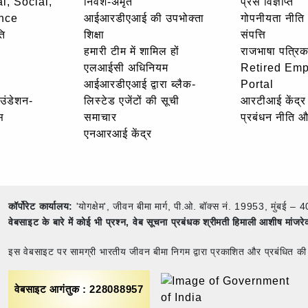
l, Social,
निवेश-अमृत
प्रेस विज्ञप्ति
nce
आईआरडीएआई की उपभोक्ता
गोपनीयता नीति
ि
शिक्षा
संपत्ति
हमारी टीम में शामिल हों
राजभाषा पत्रिक
एलआईसी अधिनियम
Retired Em
आईआरडीएआई द्वारा ब्लैक-
Portal
ाउंडेशन-
लिस्टेड एजेंटों की सूची
आरटीआई केंद्र
स
समाचार
प्रबंधन नीति 
एनआरआई केंद्र
कॉर्पोरेट कार्यालय:
'योगक्षेम', जीवन बीमा मार्ग, पी.ओ. बॉक्स नं. 19953, मुंब
वेबसाइट के बारे में कोई भी प्रश्न,
वेब सूचना प्रबंधक श्रीमती हिमाली आशीष मांजर
इस वेबसाइट पर सामग्री भारतीय जीवन बीमा निगम द्वारा प्रकाशित और प्रबंधित की
वेबसाइट आगंतुक : 228088957