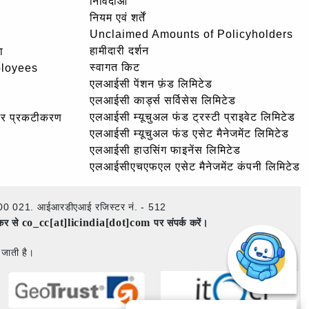
निविदाओं
नियम एवं शर्तें
Unclaimed Amounts of Policyholders
हामीदारी दर्शन
ा
स्वागत किट
ployees
एलआईसी पेंशन फ़ंड लिमिटेड
एलआईसी कार्ड्स सर्विसेस लिमिटेड
एलआईसी म्यूचुअल फंड ट्रस्टी प्राइवेट लिमिटेड
और प्रकटीकरण
एलआईसी म्यूचुअल फंड एसेट मैनेजमेंट लिमिटेड
एलआईसी हाउसिंग फाइनेंस लिमिटेड
एलआईसीएचएफएल एसेट मैनेजमेंट कंपनी लिमिटेड
ई – 400 021. आईआरडीएआई रजिस्टर नं. - 512
co_cc[at]licindia[dot]com
ेकर से
पर संपर्क करें।
 जाती है।