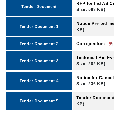
RFP for Ind AS C
Tender Document
Size: 598 KB)
Notice Pre bid m
Tender Document 1
KB)
Tender Document 2
Corrigendum-I
Techncial Bid Ev
Tender Document 3
Size: 282 KB)
Notice for Cance
Tender Document 4
Size: 236 KB)
Tender Documen
Tender Document 5
KB)