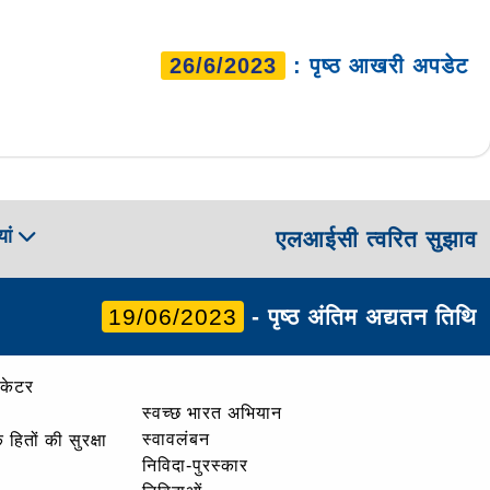
26/6/2023
: पृष्ठ आखरी अपडेट
ां
एलआईसी त्वरित सुझाव
19/06/2023
- पृष्ठ अंतिम अद्यतन तिथि
ोकेटर
स्वच्छ भारत अभियान
स्वावलंबन
हितों की सुरक्षा
निविदा-पुरस्कार