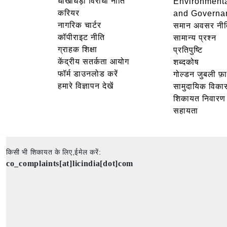
धोखाधड़ी विरोधी नीति
Environmenta
करियर
and Governa
नागरिक चार्टर
समान अवसर नीत
कॉपीराइट नीति
सामान्य प्रश्न
ग्राहक शिक्षा
प्रतिपुष्टि
केंद्रीय सतर्कता आयोग
शब्दकोष
फॉर्म डाउनलोड करें
गोल्‍डन जुबली फ़
हमारे विज्ञापन देखें
सामुदायिक विका
शिकायत निवारण
सहायता
किसी भी शिकायत के लिए,ईमेल करें:
co_complaints[at]licindia[dot]com