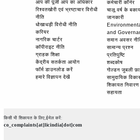
आप की पूंजी आप का अधिकार
कर्मचारी कॉर्नर
रिश्वतखोरी एवं भ्रष्टाचार विरोधी
चालू वर्ष के बकाय
नीति
जानकारी
धोखाधड़ी विरोधी नीति
Environmenta
करियर
and Governa
नागरिक चार्टर
समान अवसर नीत
कॉपीराइट नीति
सामान्य प्रश्न
ग्राहक शिक्षा
प्रतिपुष्टि
केंद्रीय सतर्कता आयोग
शब्दकोष
फॉर्म डाउनलोड करें
गोल्‍डन जुबली फ़
हमारे विज्ञापन देखें
सामुदायिक विका
शिकायत निवारण
सहायता
किसी भी शिकायत के लिए,ईमेल करें:
co_complaints[at]licindia[dot]com