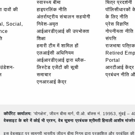
स्वास्थ्य बीमा
चित्र प्रदर्शनी
ा दावों की
हाइपरलिंक नीति
पॉलिसीधारकों के 
अंतर्राष्ट्रीय संचालन सहयोगी
के लिए नीति
l, Social,
निवेश-अमृत
प्रेस विज्ञप्ति
nce
आईआरडीएआई की उपभोक्ता
गोपनीयता नीति
ि
शिक्षा
संपत्ति
हमारी टीम में शामिल हों
राजभाषा पत्रिक
एलआईसी अधिनियम
Retired Em
आईआरडीएआई द्वारा ब्लैक-
Portal
ाउंडेशन-
लिस्टेड एजेंटों की सूची
आरटीआई केंद्र
स
समाचार
प्रबंधन नीति 
एनआरआई केंद्र
कॉर्पोरेट कार्यालय:
'योगक्षेम', जीवन बीमा मार्ग, पी.ओ. बॉक्स नं. 19953, मुंब
वेबसाइट के बारे में कोई भी प्रश्न,
वेब सूचना प्रबंधक श्रीमती हिमाली आशीष मांजर
इस वेबसाइट पर सामग्री भारतीय जीवन बीमा निगम द्वारा प्रकाशित और प्रबंधित की