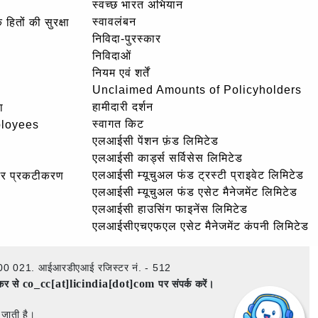
स्वच्छ भारत अभियान
स्वावलंबन
हितों की सुरक्षा
निविदा-पुरस्कार
निविदाओं
नियम एवं शर्तें
Unclaimed Amounts of Policyholders
हामीदारी दर्शन
ा
स्वागत किट
ployees
एलआईसी पेंशन फ़ंड लिमिटेड
एलआईसी कार्ड्स सर्विसेस लिमिटेड
एलआईसी म्यूचुअल फंड ट्रस्टी प्राइवेट लिमिटेड
और प्रकटीकरण
एलआईसी म्यूचुअल फंड एसेट मैनेजमेंट लिमिटेड
एलआईसी हाउसिंग फाइनेंस लिमिटेड
एलआईसीएचएफएल एसेट मैनेजमेंट कंपनी लिमिटेड
ई – 400 021. आईआरडीएआई रजिस्टर नं. - 512
co_cc[at]licindia[dot]com
ेकर से
पर संपर्क करें।
 जाती है।