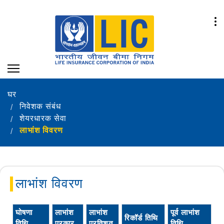
घर
निवेशक संबंध
शेयरधारक सेवा
लाभांश विवरण
लाभांश विवरण
घोषणा
लाभांश
लाभांश
पूर्व लाभांश
रिकॉर्ड तिथि
तिथि
प्रकार
प्रतिशत
तिथि