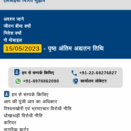
एलआईसी त्वरित सुझाव
अवश्य जाने
जीवन बीमा क्यों
निवेश क्यों
गो मोबाइल
15/05/2023
- पृष्ठ अंतिम अद्यतन तिथि
हम से सम्पर्क किजिए
+91-22-68276827
+91-8976862090
कार्यालय लोकेटर
हम से सम्पर्क किजिए
आप की पूंजी आप का अधिकार
रिश्वतखोरी एवं भ्रष्टाचार विरोधी नीति
धोखाधड़ी विरोधी नीति
करियर
नागरिक चार्टर