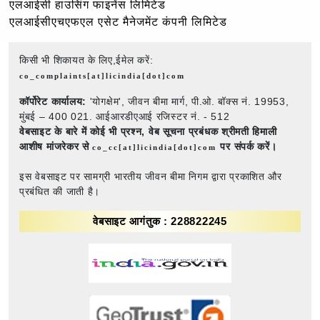
एलआईसी हाउसिंग फाइनेंस लिमिटेड
एलआईसीएचएफएल एसेट मैनेजमेंट कंपनी लिमिटेड
किसी भी शिकायत के लिए,ईमेल करें:
co_complaints[at]licindia[dot]com
कॉर्पोरेट कार्यालय:
'योगक्षेम', जीवन बीमा मार्ग, पी.ओ. बॉक्स नं. 19953,
मुंबई – 400 021. आईआरडीएआई रजिस्टर नं. - 512
वेबसाइट के बारे में कोई भी प्रश्न,
वेब सूचना प्रबंधक श्रीमती हिमाली
आशीष मांजरेकर से
पर संपर्क करें।
co_cc[at]licindia[dot]com
इस वेबसाइट पर सामग्री भारतीय जीवन बीमा निगम द्वारा प्रकाशित और
प्रबंधित की जाती है।
वेबसाइट आगंतुक : 228822245