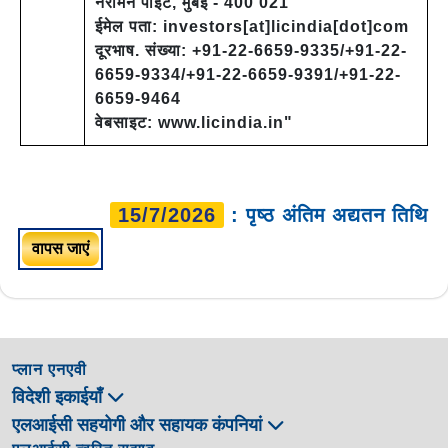
नरीमन पॉइंट, मुंबई - 400 021
ईमेल पता: investors[at]licindia[dot]com
दूरभाष. संख्या: +91-22-6659-9335/+91-22-
6659-9334/+91-22-6659-9391/+91-22-
6659-9464
वेबसाइट: www.licindia.in"
15/7/2026
: पृष्ठ अंतिम अद्यतन तिथि
वापस जाएं
प्लान एनएवी
विदेशी इकाईयाँ
एलआईसी सहयोगी और सहायक कंपनियां