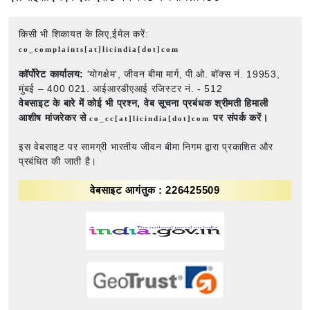
किसी भी शिकायत के लिए,ईमेल करें:
co_complaints[at]licindia[dot]com
कॉर्पोरेट कार्यालय:
'योगक्षेम', जीवन बीमा मार्ग, पी.ओ. बॉक्स नं. 19953,
मुंबई – 400 021. आईआरडीएआई रजिस्टर नं. - 512
वेबसाइट के बारे में कोई भी प्रश्न,
वेब सूचना प्रबंधक श्रीमती हिमाली
आशीष मांजरेकर से
पर संपर्क करें।
co_cc[at]licindia[dot]com
इस वेबसाइट पर सामग्री भारतीय जीवन बीमा निगम द्वारा प्रकाशित और
प्रबंधित की जाती है।
वेबसाइट आगंतुक : 226425509