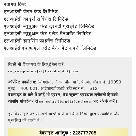
स्वागत किट
एलआईसी पेंशन फ़ंड लिमिटेड
एलआईसी कार्ड्स सर्विसेस लिमिटेड
एलआईसी म्यूचुअल फंड ट्रस्टी प्राइवेट लिमिटेड
एलआईसी म्यूचुअल फंड एसेट मैनेजमेंट लिमिटेड
एलआईसी हाउसिंग फाइनेंस लिमिटेड
एलआईसीएचएफएल एसेट मैनेजमेंट कंपनी लिमिटेड
किसी भी शिकायत के लिए,ईमेल करें:
co_complaints[at]licindia[dot]com
कॉर्पोरेट कार्यालय:
'योगक्षेम', जीवन बीमा मार्ग, पी.ओ. बॉक्स नं. 19953,
मुंबई – 400 021. आईआरडीएआई रजिस्टर नं. - 512
वेबसाइट के बारे में कोई भी प्रश्न,
वेब सूचना प्रबंधक श्रीमती हिमाली
आशीष मांजरेकर से
पर संपर्क करें।
co_cc[at]licindia[dot]com
इस वेबसाइट पर सामग्री भारतीय जीवन बीमा निगम द्वारा प्रकाशित और
प्रबंधित की जाती है।
वेबसाइट आगंतुक : 228777705