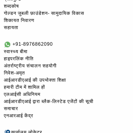
शब्दकोष
गोल्‍डन जुबली फ़ाउंडेशन- सामुदायिक विकास
शिकायत निवारण
सहायता
+91-8976862090
स्वास्थ्य बीमा
हाइपरलिंक नीति
अंतर्राष्ट्रीय संचालन सहयोगी
निवेश-अमृत
आईआरडीएआई की उपभोक्ता शिक्षा
हमारी टीम में शामिल हों
एलआईसी अधिनियम
आईआरडीएआई द्वारा ब्लैक-लिस्टेड एजेंटों की सूची
समाचार
एनआरआई केंद्र
कार्यालय लोकेटर