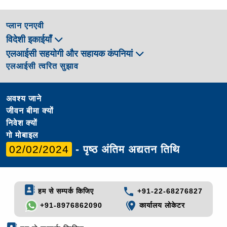
प्लान एनएवी
विदेशी इकाईयाँ
एलआईसी सहयोगी और सहायक कंपनियां
एलआईसी त्वरित सुझाव
अवश्य जाने
जीवन बीमा क्यों
निवेश क्यों
गो मोबाइल
02/02/2024
- पृष्ठ अंतिम अद्यतन तिथि
हम से सम्पर्क किजिए
+91-22-68276827
+91-8976862090
कार्यालय लोकेटर