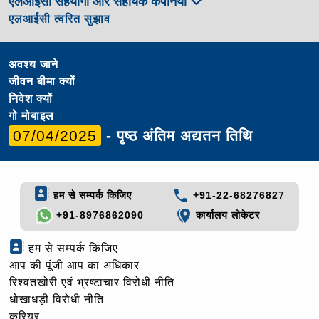
एलआईसी सहयोगी और सहायक कंपनियां
एलआईसी त्वरित सुझाव
अवश्य जाने
जीवन बीमा क्यों
निवेश क्यों
गो मोबाइल
07/04/2025
- पृष्ठ अंतिम अद्यतन तिथि
हम से सम्पर्क किजिए
+91-22-68276827
+91-8976862090
कार्यालय लोकेटर
हम से सम्पर्क किजिए
आप की पूंजी आप का अधिकार
रिश्वतखोरी एवं भ्रष्टाचार विरोधी नीति
धोखाधड़ी विरोधी नीति
करियर