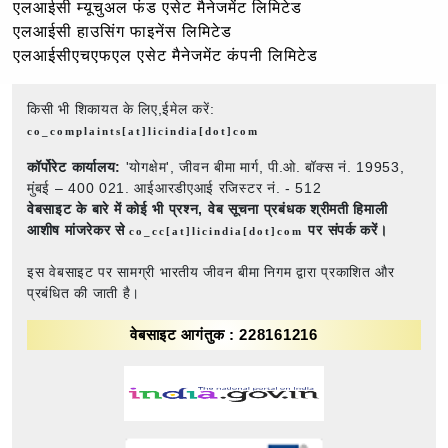
एलआईसी म्यूचुअल फंड एसेट मैनेजमेंट लिमिटेड
एलआईसी हाउसिंग फाइनेंस लिमिटेड
एलआईसीएचएफएल एसेट मैनेजमेंट कंपनी लिमिटेड
किसी भी शिकायत के लिए,ईमेल करें:
co_complaints[at]licindia[dot]com
कॉर्पोरेट कार्यालय:
'योगक्षेम', जीवन बीमा मार्ग, पी.ओ. बॉक्स नं. 19953,
मुंबई – 400 021. आईआरडीएआई रजिस्टर नं. - 512
वेबसाइट के बारे में कोई भी प्रश्न,
वेब सूचना प्रबंधक श्रीमती हिमाली
आशीष मांजरेकर से
पर संपर्क करें।
co_cc[at]licindia[dot]com
इस वेबसाइट पर सामग्री भारतीय जीवन बीमा निगम द्वारा प्रकाशित और
प्रबंधित की जाती है।
वेबसाइट आगंतुक : 228161216