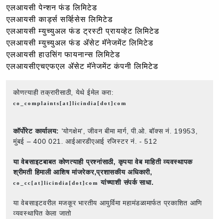
एलआयसी पेन्शन फंड लिमिटेड
एलआयसी कार्ड्स सर्व्हिसेस लिमिटेड
एलआयसी म्युच्युअल फंड ट्रस्टी प्रायव्हेट लिमिटेड
एलआयसी म्युच्युअल फंड ॲसेट मॅनेजमेंट लिमिटेड
एलआयसी हाउसिंग फायनान्स लिमिटेड
एलआयसीएचएफएल ॲसेट मॅनेजमेंट कंपनी लिमिटेड
कोणत्याही तक्रारीसाठी, येथे ईमेल करा:
co_complaints[at]licindia[dot]com
कॉर्पोरेट कार्यालय:
'योगक्षेम', जीवन बीमा मार्ग, पी.ओ. बॉक्स नं. 19953,
मुंबई – 400 021. आईआरडीएआई रजिस्टर नं. - 512
या वेबसाइटबाबत कोणत्याही प्रश्नांसाठी,
कृपया वेब माहिती व्यवस्थापक
श्रीमती हिमाली आशिष मांजरेकर,प्रशासकीय अधिकारी,
यांच्याशी संपर्क साधा.
co_cc[at]licindia[dot]com
या वेबसाइटवरील मजकूर भारतीय आयुर्विमा महामंडळामार्फत प्रकाशित आणि
व्यवस्थापित केला जातो