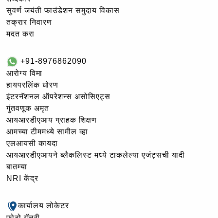
सुवर्ण जयंती फाउंडेशन समुदाय विकास
तक्रार निवारण
मदत करा
+91-8976862090
आरोग्य विमा
हायपरलिंक धोरण
इंटरनॅशनल ऑपरेशन्स असोसिएट्स
गुंतवणूक अमृत
आयआरडीएआय ग्राहक शिक्षण
आमच्या टीममध्ये सामील व्हा
एलआयसी कायदा
आयआरडीएआयने ब्लैकलिस्ट मध्ये टाकलेल्या एजंट्सची यादी
बातम्या
NRI केंद्र
कार्यालय लोकेटर
फोटो गॅलरी