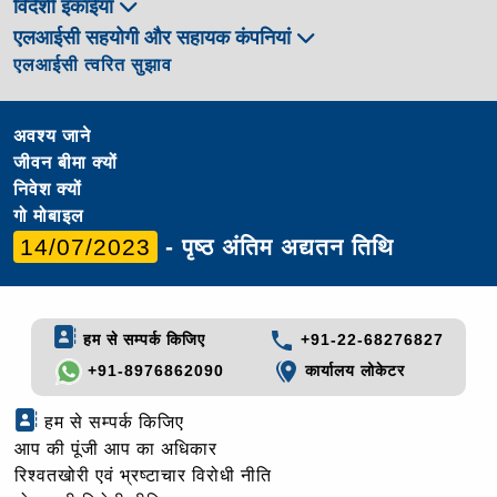
विदेशी इकाईयाँ
एलआईसी सहयोगी और सहायक कंपनियां
एलआईसी त्वरित सुझाव
अवश्य जाने
जीवन बीमा क्यों
निवेश क्यों
गो मोबाइल
14/07/2023
- पृष्ठ अंतिम अद्यतन तिथि
हम से सम्पर्क किजिए
+91-22-68276827
+91-8976862090
कार्यालय लोकेटर
हम से सम्पर्क किजिए
आप की पूंजी आप का अधिकार
रिश्वतखोरी एवं भ्रष्टाचार विरोधी नीति